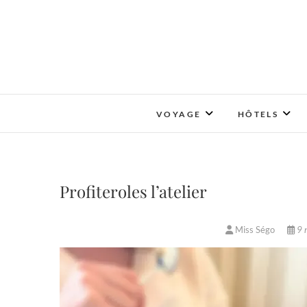
Skip
to
content
VOYAGE
HÔTELS
Profiteroles l’atelier
Miss Ségo
9 