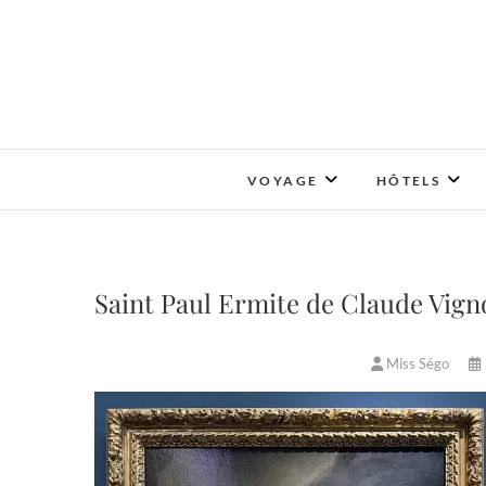
Skip
to
content
VOYAGE
HÔTELS
Saint Paul Ermite de Claude Vig
Miss Ségo