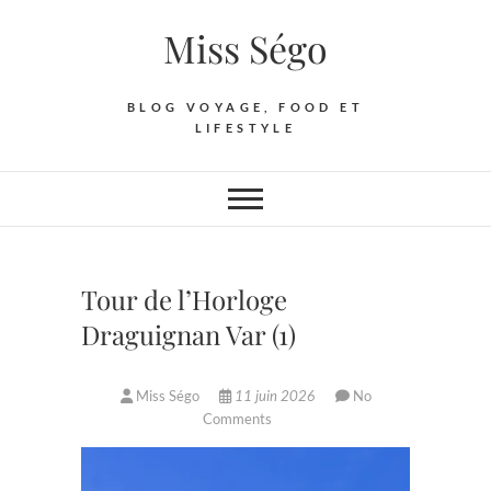
Skip
Miss Ségo
to
content
BLOG VOYAGE, FOOD ET
LIFESTYLE
Tour de l’Horloge
Draguignan Var (1)
Miss Ségo
11 juin 2026
No
Comments