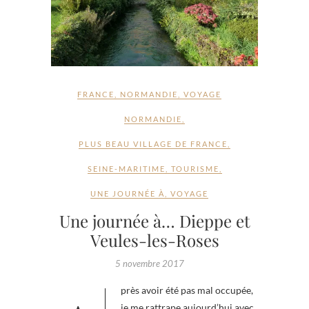
FRANCE
,
NORMANDIE
,
VOYAGE
NORMANDIE
,
PLUS BEAU VILLAGE DE FRANCE
,
SEINE-MARITIME
,
TOURISME
,
UNE JOURNÉE À
,
VOYAGE
Une journée à… Dieppe et
Veules-les-Roses
5 novembre 2017
je me rattrape aujourd’hui avec