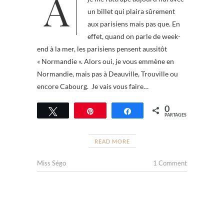
Après avoir été pas mal occupée,
un billet qui plaira sûrement
aux parisiens mais pas que. En
effet, quand on parle de week-
end à la mer, les parisiens pensent aussitôt
« Normandie ». Alors oui, je vous emmène en
Normandie, mais pas à Deauville, Trouville ou
encore Cabourg. Je vais vous faire…
0
Tweetez
Épingle
Partagez
PARTAGES
READ MORE
Miss Ségo
1 Comment