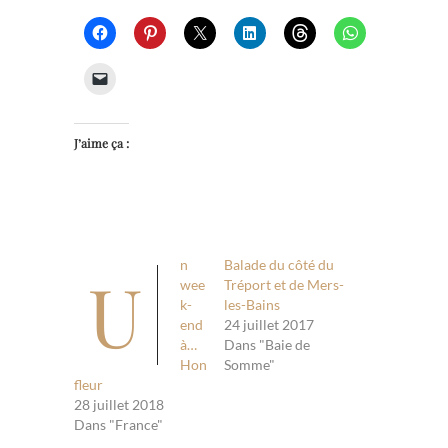
J’aime ça :
n
Balade du côté du
U
wee
Tréport et de Mers-
k-
les-Bains
end
24 juillet 2017
à…
Dans "Baie de
Hon
Somme"
fleur
28 juillet 2018
Dans "France"