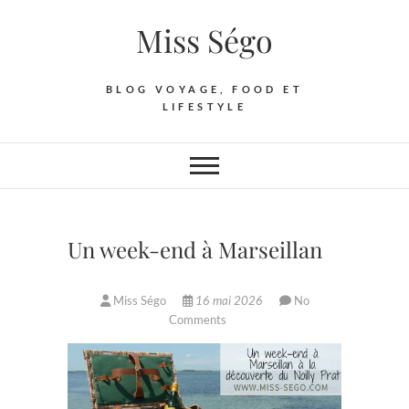
Skip
Miss Ségo
to
content
BLOG VOYAGE, FOOD ET
LIFESTYLE
Un week-end à Marseillan
Miss Ségo
16 mai 2026
No
Comments