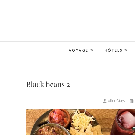
Skip
to
content
VOYAGE
HÔTELS
Black beans 2
Miss Ségo