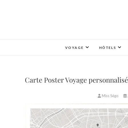
Skip
to
content
VOYAGE
HÔTELS
Carte Poster Voyage personnalis
Miss Ségo