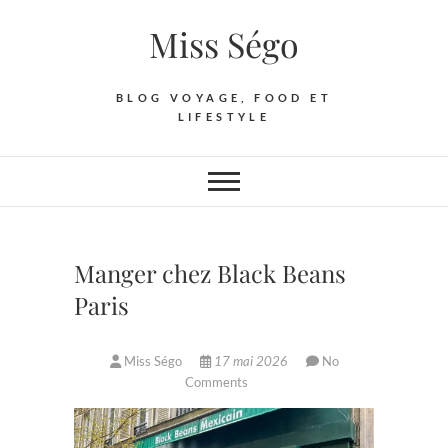
Skip
Miss Ségo
to
content
BLOG VOYAGE, FOOD ET
LIFESTYLE
Manger chez Black Beans
Paris
Miss Ségo
17 mai 2026
No
Comments